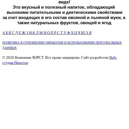
виде!
Это вкусный и полезный напиток, обладающий 
высокими питательными и диетическими свойствами
за счет входящих в его состав овсяной и льняной муки, а 
также натуральных фруктов, овощей и ягод
А
Б
В
Г
Д
Е
Ж
З
И
К
Л
М
Н
О
П
Р
С
Т
У
Ф
Х
Ц
Ч
Ш
Э
Я
ПОЛИТИКА В ОТНОШЕНИИ ОБРАБОТКИ И ИСПОЛЬЗОВАНИИ ПЕРСОНАЛЬНЫХ
ДАННЫХ
© 2026 Компания ХОРСТ. Все права защищены. Сайт разработан
Веб-
студия Наноток