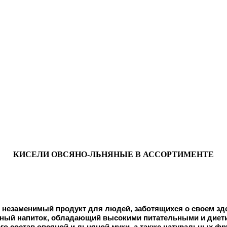
КИСЕЛИ ОВСЯНО-ЛЬНЯНЫЕ В АССОРТИМЕНТЕ
о незаменимый продукт для людей, 
заботящихся о своем зд
зный напиток, обладающий высокими питательными и диет
его состав овсяной и льняной муки, а также натуральных фр