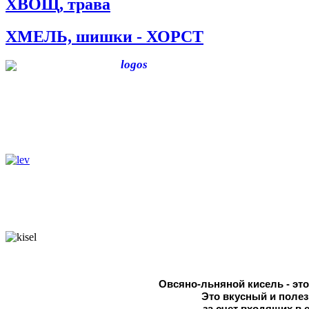
ХВОЩ, трава
ХМЕЛЬ, шишки - ХОРСТ
Овсяно-льняной кисель - эт
Это вкусный и поле
за счет входящих в 