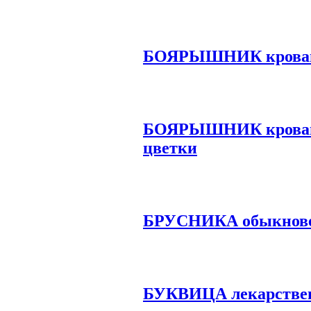
БОЯРЫШНИК кровав
БОЯРЫШНИК кровав
цветки
БРУСНИКА обыкнове
БУКВИЦА лекарствен