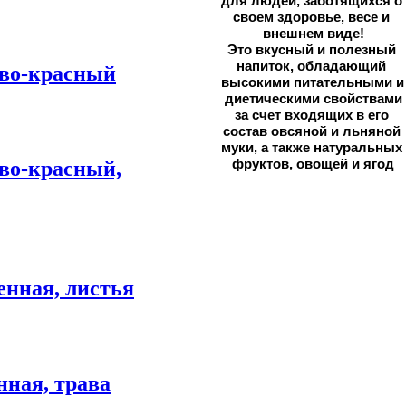
для людей, 
заботящихся о 
своем здоровье, весе и 
внешнем виде!
Это вкусный и полезный 
напиток, обладающий 
о-красный
высокими питательными и 
диетическими свойствами
за счет входящих в его 
состав овсяной и льняной 
муки, а также натуральных 
фруктов, овощей и ягод
о-красный,
нная, листья
ная, трава