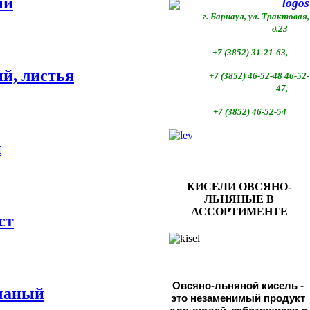
ый
г. Барнаул, ул. Трактовая,
д.23
+7 (3852) 31-21-63,
й, листья
+7 (3852)
46-52-48 46-52-
47,
+7 (3852)
46-52-54
и
КИСЕЛИ ОВСЯНО-
ЛЬНЯНЫЕ В
АССОРТИМЕНТЕ
ст
Овсяно-льняной кисель - 
чаный
это незаменимый продукт 