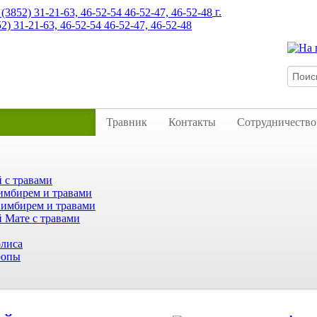
г.
52) 31-21-63, 46-52-54 46-52-47, 46-52-48
Травник
Контакты
Сотрудничество
 с травами
имбирем и травами
 имбирем и травами
 Мате с травами
лиса
ропы