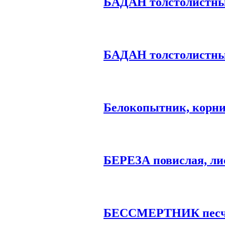
БАДАН толстолистн
БАДАН толстолистны
Белокопытник, корн
БЕРЕЗА повислая, ли
БЕССМЕРТНИК пес