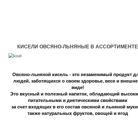
АМАРАНТ
обыкновенный
(щирица)
трава
КИСЕЛИ ОВСЯНО-ЛЬНЯНЫЕ В АССОРТИМЕНТЕ
АНИС,
ПЛОДЫ
Овсяно-льняной кисель - это незаменимый продукт дл
людей, 
заботящихся о своем здоровье, весе и внешне
АРАЛИЯ
виде!
Это вкусный и полезный напиток, обладающий высоки
маньчжурская
питательными и диетическими свойствами
за счет входящих в его состав овсяной и льняной муки, 
также натуральных фруктов, овощей и ягод
АРОНИЯ
черноплодная