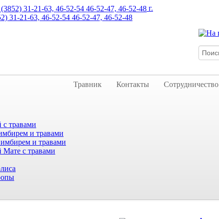
г.
52) 31-21-63, 46-52-54 46-52-47, 46-52-48
Травник
Контакты
Сотрудничество
 с травами
имбирем и травами
 имбирем и травами
 Мате с травами
лиса
ропы