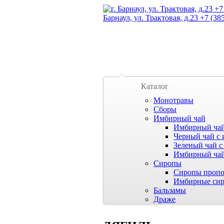
Барнаул, ул. Трактовая, д.23 +7 (38
Каталог
Монотравы
Сборы
Имбирный чай
Имбирный чай
Черный чай с 
Зеленый чай с
Имбирный чай
Сиропы
Сиропы пропо
Имбирные си
Бальзамы
Драже