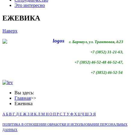
Это интересно
ЕЖЕВИКА
Наверх
г. Барнаул, ул. Трактовая, д.23
+7 (3852) 31-21-63,
+7 (3852)
46-52-48 46-52-47,
+7 (3852)
46-52-54
Вы здесь:
Главная
>>
Ежевика
А
Б
В
Г
Д
Е
Ж
З
И
К
Л
М
Н
О
П
Р
С
Т
У
Ф
Х
Ц
Ч
Ш
Э
Я
ПОЛИТИКА В ОТНОШЕНИИ ОБРАБОТКИ И ИСПОЛЬЗОВАНИИ ПЕРСОНАЛЬНЫХ
ДАННЫХ