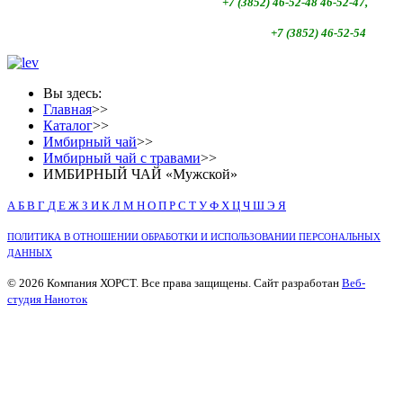
+7 (3852)
46-52-48 46-52-47,
+7 (3852)
46-52-54
Вы здесь:
Главная
>>
Каталог
>>
Имбирный чай
>>
Имбирный чай с травами
>>
ИМБИРНЫЙ ЧАЙ «Мужской»
А
Б
В
Г
Д
Е
Ж
З
И
К
Л
М
Н
О
П
Р
С
Т
У
Ф
Х
Ц
Ч
Ш
Э
Я
ПОЛИТИКА В ОТНОШЕНИИ ОБРАБОТКИ И ИСПОЛЬЗОВАНИИ ПЕРСОНАЛЬНЫХ
ДАННЫХ
© 2026 Компания ХОРСТ. Все права защищены. Сайт разработан
Веб-
студия Наноток