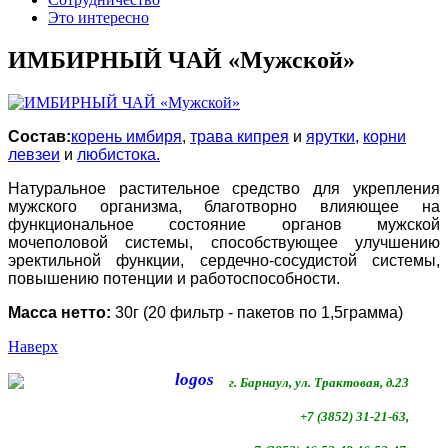
Это интересно
ИМБИРНЫЙ ЧАЙ «Мужской»
Состав:
корень имбиря
,
трава кипрея
и
ярутки
,
корни
левзеи
и
любистока.
Натуральное растительное средство для укрепления
мужского организма, благотворно влияющее на
функциональное состояние органов мужской
мочеполовой системы, способствующее улучшению
эректильной функции, сердечно-сосудистой системы,
повышению потенции и работоспособности.
Масса нетто:
30г (20 фильтр - пакетов по 1,5грамма)
Наверх
г. Барнаул, ул. Трактовая, д.23
+7 (3852) 31-21-63,