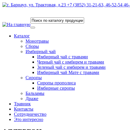
Каталог
Монотравы
Сборы
Имбирный чай
Имбирный чай с травами
Черный чай с имбирем и травами
Зеленый чай с имбирем и травами
Имбирный чай Мате с травами
Сиропы
Сиропы прополиса
Имбирные сиропы
Бальзамы
Драже
Травник
Контакты
Сотрудничество
Это интересно