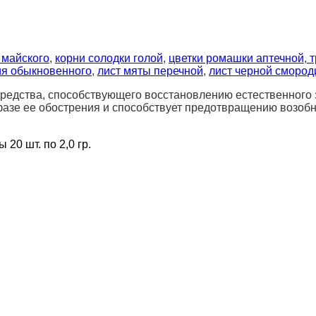
 майского
,
корни солодки голой
,
цветки ромашки аптечной
,
т
ия обыкновенного
,
лист мяты перечной
,
лист черной сморо
средства, способствующего восстановлению естественного 
фазе ее обострения и способствует предотвращению возобн
 20 шт. по 2,0 гр.