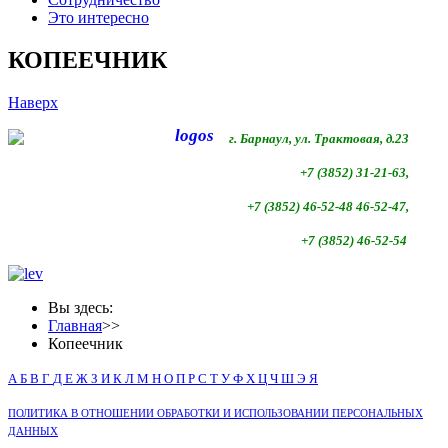
Это интересно
КОПЕЕЧНИК
Наверх
г. Барнаул, ул. Трактовая, д.23
+7 (3852) 31-21-63,
+7 (3852)
46-52-48 46-52-47,
+7 (3852)
46-52-54
Вы здесь:
Главная
>>
Копеечник
А
Б
В
Г
Д
Е
Ж
З
И
К
Л
М
Н
О
П
Р
С
Т
У
Ф
Х
Ц
Ч
Ш
Э
Я
ПОЛИТИКА В ОТНОШЕНИИ ОБРАБОТКИ И ИСПОЛЬЗОВАНИИ ПЕРСОНАЛЬНЫХ
ДАННЫХ